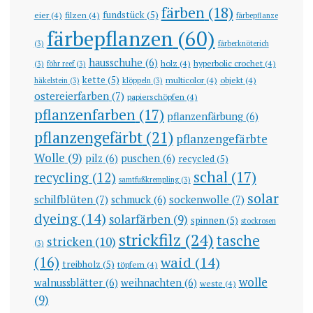
färben
(18)
fundstück
(5)
eier
(4)
filzen
(4)
färbepflanze
färbepflanzen
(60)
(3)
färberknöterich
hausschuhe
(6)
holz
(4)
hyperbolic crochet
(4)
(3)
föhr reef
(3)
kette
(5)
multicolor
(4)
objekt
(4)
häkelstein
(3)
klöppeln
(3)
ostereierfarben
(7)
papierschöpfen
(4)
pflanzenfarben
(17)
pflanzenfärbung
(6)
pflanzengefärbt
(21)
pflanzengefärbte
Wolle
(9)
pilz
(6)
puschen
(6)
recycled
(5)
schal
(17)
recycling
(12)
samtfußkrempling
(3)
solar
schilfblüten
(7)
sockenwolle
(7)
schmuck
(6)
dyeing
(14)
solarfärben
(9)
spinnen
(5)
stockrosen
strickfilz
(24)
tasche
stricken
(10)
(3)
(16)
waid
(14)
treibholz
(5)
töpfern
(4)
wolle
walnussblätter
(6)
weihnachten
(6)
weste
(4)
(9)