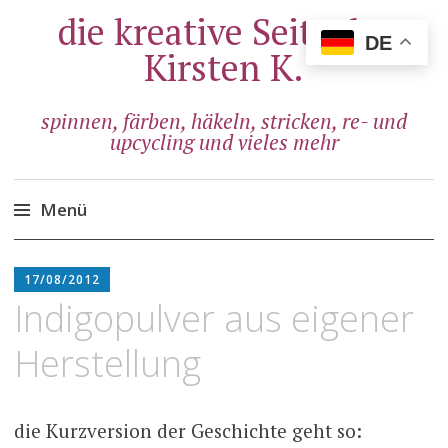
die kreative Seite der
DE
Kirsten K.
spinnen, färben, häkeln, stricken, re- und
upcycling und vieles mehr
Menü
Zum
ADMIN
Inhalt
17/08/2012
springen
Indigopulver aus eigener
Herstellung
die Kurzversion der Geschichte geht so: