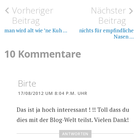
Hintergründen und
Beitragsnavigation
Vorheriger
Nächster
Grundlagenwissen
ANLEITUNGEN
INDIGO
AUS
überhaupt nicht interessiert
Beitrag
Beitrag
FRISCHEM
sind. Gefragt ist der schnelle
WAID
FÄRBEN
Erfolg ohne…
man wird alt wie ’ne Kuh …
nichts für empfindliche
Nasen …
WAIDINDIGO
10 Kommentare
Birte
17/08/2012 UM 8:04 P.M. UHR
Das ist ja hoch interessant ! !! Toll dass du
dies mit der Blog-Welt teilst. Vielen Dank!
ANTWORTEN