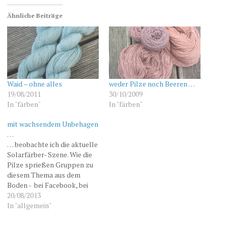
Ähnliche Beiträge
Waid – ohne alles
weder Pilze noch Beeren …
19/08/2011
30/10/2009
In "färben"
In "färben"
mit wachsendem Unbehagen
…
… beobachte ich die aktuelle
Solarfärber- Szene. Wie die
Pilze sprießen Gruppen zu
diesem Thema aus dem
Boden - bei Facebook, bei
ravelry und anderswo. Was
20/08/2013
mich daran befremdet, ist
In "allgemein"
die Tatsache, dass viele
dieser Solarfärber an