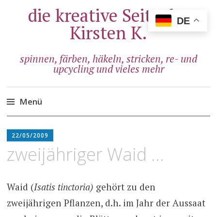
die kreative Seite der
DE
Kirsten K.
spinnen, färben, häkeln, stricken, re- und
upcycling und vieles mehr
Menü
Zum
ADMIN
Inhalt
22/05/2009
springen
zweijähriger Waid …
Waid (
Isatis tinctoria)
gehört zu den
zweijährigen Pflanzen, d.h. im Jahr der Aussaat