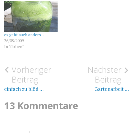
es geht auch anders …
26/05/2009
In "färben"
Beitragsnavigation
Vorheriger
Nächster
ANLEITUNGEN
FÄRBEPFLANZEN
Beitrag
Beitrag
FÄRBEN
WAID
einfach zu blöd …
Gartenarbeit …
WAIDBLÜTEN
13 Kommentare