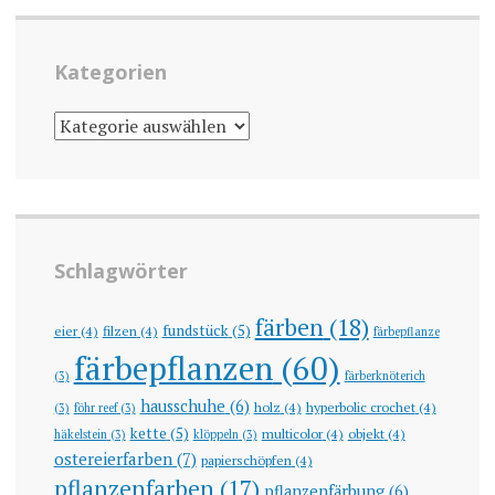
Kategorien
KATEGORIEN
Schlagwörter
färben
(18)
fundstück
(5)
eier
(4)
filzen
(4)
färbepflanze
färbepflanzen
(60)
(3)
färberknöterich
hausschuhe
(6)
holz
(4)
hyperbolic crochet
(4)
(3)
föhr reef
(3)
kette
(5)
multicolor
(4)
objekt
(4)
häkelstein
(3)
klöppeln
(3)
ostereierfarben
(7)
papierschöpfen
(4)
pflanzenfarben
(17)
pflanzenfärbung
(6)