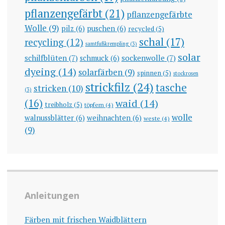
pflanzengefärbt
(21)
pflanzengefärbte
Wolle
(9)
pilz
(6)
puschen
(6)
recycled
(5)
schal
(17)
recycling
(12)
samtfußkrempling
(3)
solar
schilfblüten
(7)
sockenwolle
(7)
schmuck
(6)
dyeing
(14)
solarfärben
(9)
spinnen
(5)
stockrosen
strickfilz
(24)
tasche
stricken
(10)
(3)
(16)
waid
(14)
treibholz
(5)
töpfern
(4)
wolle
walnussblätter
(6)
weihnachten
(6)
weste
(4)
(9)
Anleitungen
Färben mit frischen Waidblättern