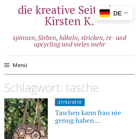
die kreative Seite der
DE
Kirsten K.
spinnen, färben, häkeln, stricken, re- und
upcycling und vieles mehr
Menü
Zum
Schlagwort:
tasche
Inhalt
springen
21/02/2010
Taschen kann frau nie
genug haben …