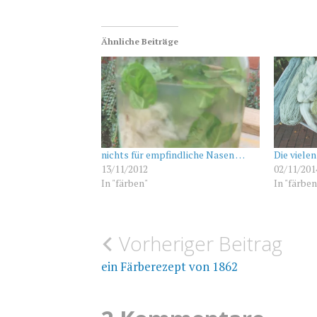
Ähnliche Beiträge
nichts für empfindliche Nasen …
Die viele
13/11/2012
02/11/201
In "färben"
In "färben
Beitragsnavigation
Vorheriger Beitrag
FÄRBEN
WAID
ein Färberezept von 1862