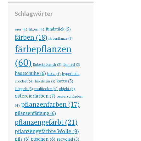
Schlagwörter
fundstück
(5)
eier
(4)
filzen
(4)
färben
(18)
färbepflanze
(3)
färbepflanzen
(60)
färberknöterich
(3)
föhr reef
(3)
hausschuhe
(6)
holz
(4)
hyperbolic
kette
(5)
crochet
(4)
häkelstein
(3)
multicolor
(4)
objekt
(4)
klöppeln
(3)
ostereierfarben
(7)
papierschöpfen
pflanzenfarben
(17)
(4)
pflanzenfärbung
(6)
pflanzengefärbt
(21)
pflanzengefärbte Wolle
(9)
pilz
(6)
puschen
(6)
recycled
(5)