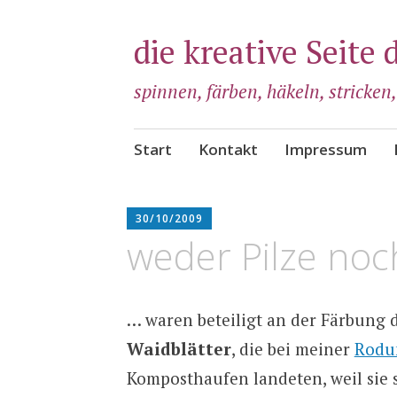
die kreative Seite 
spinnen, färben, häkeln, stricken
Zum
Start
Kontakt
Impressum
Inhalt
springen
ADMIN
30/10/2009
weder Pilze no
… waren beteiligt an der Färbung 
Waidblätter
, die bei meiner
Rodu
Komposthaufen landeten, weil sie