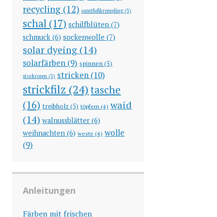
recycling
(12)
samtfußkrempling
(3)
schal
(17)
schilfblüten
(7)
sockenwolle
(7)
schmuck
(6)
solar dyeing
(14)
solarfärben
(9)
spinnen
(5)
stricken
(10)
stockrosen
(3)
strickfilz
(24)
tasche
(16)
waid
treibholz
(5)
töpfern
(4)
(14)
walnussblätter
(6)
wolle
weihnachten
(6)
weste
(4)
(9)
Anleitungen
Färben mit frischen