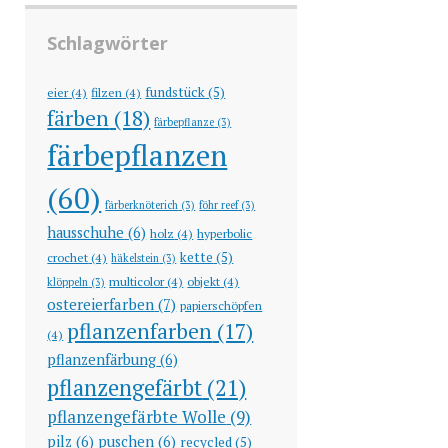
Schlagwörter
fundstück
(5)
eier
(4)
filzen
(4)
färben
(18)
färbepflanze
(3)
färbepflanzen
(60)
färberknöterich
(3)
föhr reef
(3)
hausschuhe
(6)
holz
(4)
hyperbolic
kette
(5)
crochet
(4)
häkelstein
(3)
multicolor
(4)
objekt
(4)
klöppeln
(3)
ostereierfarben
(7)
papierschöpfen
pflanzenfarben
(17)
(4)
pflanzenfärbung
(6)
pflanzengefärbt
(21)
pflanzengefärbte Wolle
(9)
pilz
(6)
puschen
(6)
recycled
(5)