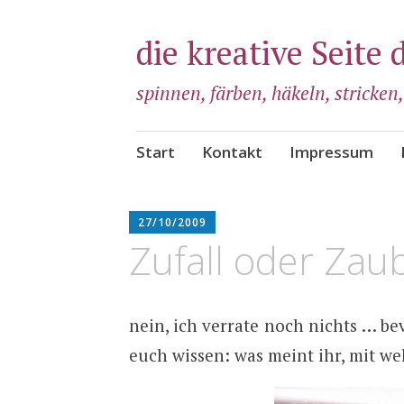
die kreative Seite 
spinnen, färben, häkeln, stricken
Zum
Start
Kontakt
Impressum
Inhalt
springen
ADMIN
27/10/2009
Zufall oder Zau
nein, ich verrate noch nichts … be
euch wissen: was meint ihr, mit wel