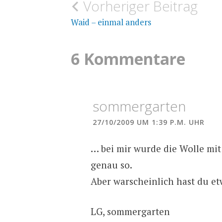
Beitragsnavigation
Vorheriger Beitrag
FÄRBEN
FÄRBEPFLANZEN
Waid – einmal anders
6 Kommentare
sommergarten
27/10/2009 UM 1:39 P.M. UHR
… bei mir wurde die Wolle mi
genau so.
Aber warscheinlich hast du e
LG, sommergarten