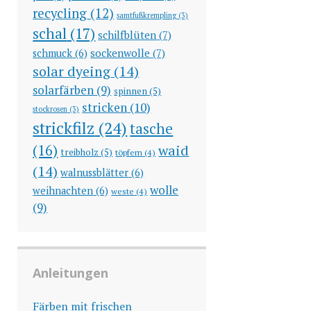
recycling
(12)
samtfußkrempling
(3)
schal
(17)
schilfblüten
(7)
sockenwolle
(7)
schmuck
(6)
solar dyeing
(14)
solarfärben
(9)
spinnen
(5)
stricken
(10)
stockrosen
(3)
strickfilz
(24)
tasche
(16)
waid
treibholz
(5)
töpfern
(4)
(14)
walnussblätter
(6)
wolle
weihnachten
(6)
weste
(4)
(9)
Anleitungen
Färben mit frischen