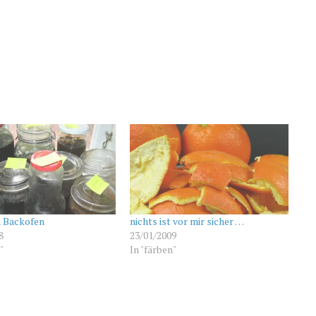
m Backofen
nichts ist vor mir sicher …
8
23/01/2009
"
In "färben"