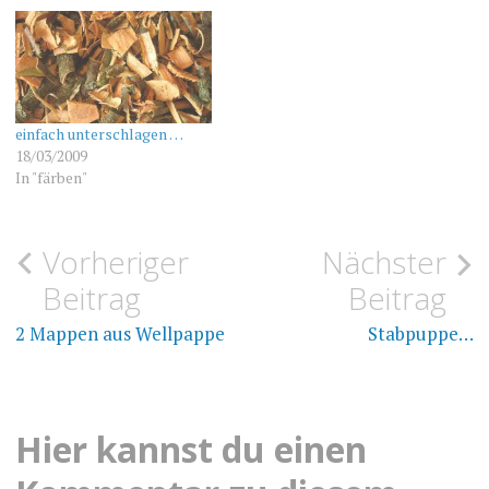
einfach unterschlagen …
18/03/2009
In "färben"
Beitragsnavigation
Vorheriger
Nächster
PFLANZLICHES
POTPOURRI
Beitrag
Beitrag
WEIHNACHTEN
2 Mappen aus Wellpappe
Stabpuppe…
Hier kannst du einen