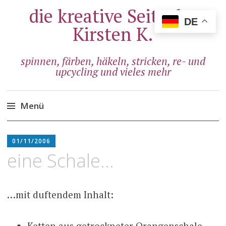
die kreative Seite der
DE
Kirsten K.
spinnen, färben, häkeln, stricken, re- und
upcycling und vieles mehr
Menü
Zum
ADMIN
Inhalt
01/11/2006
springen
eine Schale…
…mit duftendem Inhalt:
Ketten aus getrockneter Orangenschale