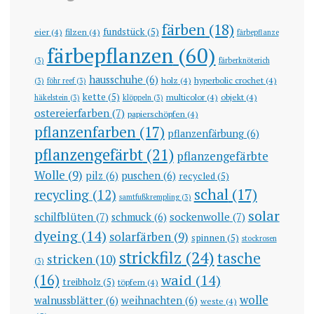
färben
(18)
fundstück
(5)
eier
(4)
filzen
(4)
färbepflanze
färbepflanzen
(60)
(3)
färberknöterich
hausschuhe
(6)
holz
(4)
hyperbolic crochet
(4)
(3)
föhr reef
(3)
kette
(5)
multicolor
(4)
objekt
(4)
häkelstein
(3)
klöppeln
(3)
ostereierfarben
(7)
papierschöpfen
(4)
pflanzenfarben
(17)
pflanzenfärbung
(6)
pflanzengefärbt
(21)
pflanzengefärbte
Wolle
(9)
pilz
(6)
puschen
(6)
recycled
(5)
schal
(17)
recycling
(12)
samtfußkrempling
(3)
solar
schilfblüten
(7)
sockenwolle
(7)
schmuck
(6)
dyeing
(14)
solarfärben
(9)
spinnen
(5)
stockrosen
strickfilz
(24)
tasche
stricken
(10)
(3)
(16)
waid
(14)
treibholz
(5)
töpfern
(4)
wolle
walnussblätter
(6)
weihnachten
(6)
weste
(4)