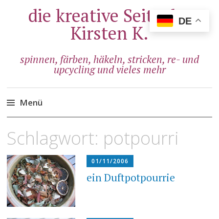
die kreative Seite der
DE
Kirsten K.
spinnen, färben, häkeln, stricken, re- und
upcycling und vieles mehr
Menü
Zum
Schlagwort:
potpourri
Inhalt
springen
01/11/2006
ein Duftpotpourrie