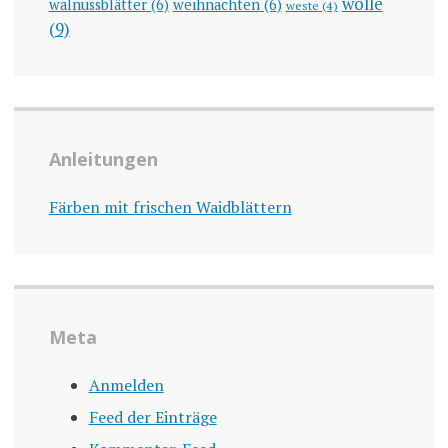
wolle
walnussblätter
(6)
weihnachten
(6)
weste
(4)
(9)
Anleitungen
Färben mit frischen Waidblättern
Meta
Anmelden
Feed der Einträge