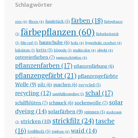
Schlagwörter
färben
(18)
fundstück
(5)
eier
(4)
filzen
(4)
färbepflanze
färbepflanzen
(60)
(3)
färberknöterich
hausschuhe
(6)
holz
(4)
hyperbolic crochet
(4)
(3)
föhr reef
(3)
kette
(5)
multicolor
(4)
objekt
(4)
häkelstein
(3)
klöppeln
(3)
ostereierfarben
(7)
papierschöpfen
(4)
pflanzenfarben
(17)
pflanzenfärbung
(6)
pflanzengefärbt
(21)
pflanzengefärbte
Wolle
(9)
pilz
(6)
puschen
(6)
recycled
(5)
schal
(17)
recycling
(12)
samtfußkrempling
(3)
solar
schilfblüten
(7)
sockenwolle
(7)
schmuck
(6)
dyeing
(14)
solarfärben
(9)
spinnen
(5)
stockrosen
strickfilz
(24)
tasche
stricken
(10)
(3)
(16)
waid
(14)
treibholz
(5)
töpfern
(4)