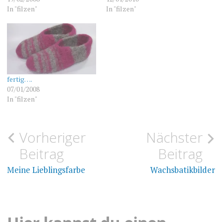
In "filzen"
In "filzen"
fertig….
07/01/2008
In "filzen"
Beitragsnavigation
Vorheriger
Nächster
FILZEN
FILZEN
Beitrag
Beitrag
UNCATEGORIZED
SITZFELL
Meine Lieblingsfarbe
Wachsbatikbilder
WOLLE
VEGGIEFELL