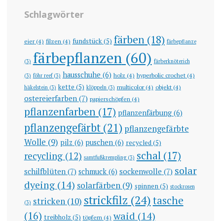
Schlagwörter
färben
(18)
fundstück
(5)
eier
(4)
filzen
(4)
färbepflanze
färbepflanzen
(60)
(3)
färberknöterich
hausschuhe
(6)
holz
(4)
hyperbolic crochet
(4)
(3)
föhr reef
(3)
kette
(5)
multicolor
(4)
objekt
(4)
häkelstein
(3)
klöppeln
(3)
ostereierfarben
(7)
papierschöpfen
(4)
pflanzenfarben
(17)
pflanzenfärbung
(6)
pflanzengefärbt
(21)
pflanzengefärbte
Wolle
(9)
pilz
(6)
puschen
(6)
recycled
(5)
schal
(17)
recycling
(12)
samtfußkrempling
(3)
solar
schilfblüten
(7)
sockenwolle
(7)
schmuck
(6)
dyeing
(14)
solarfärben
(9)
spinnen
(5)
stockrosen
strickfilz
(24)
tasche
stricken
(10)
(3)
(16)
waid
(14)
treibholz
(5)
töpfern
(4)