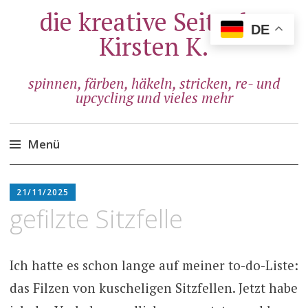
die kreative Seite der
DE
Kirsten K.
spinnen, färben, häkeln, stricken, re- und
upcycling und vieles mehr
Menü
Zum
ADMIN
Inhalt
21/11/2025
springen
gefilzte Sitzfelle
Ich hatte es schon lange auf meiner to-do-Liste:
das Filzen von kuscheligen Sitzfellen. Jetzt habe