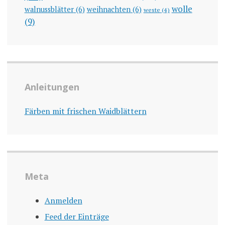
wolle
walnussblätter
(6)
weihnachten
(6)
weste
(4)
(9)
Anleitungen
Färben mit frischen Waidblättern
Meta
Anmelden
Feed der Einträge