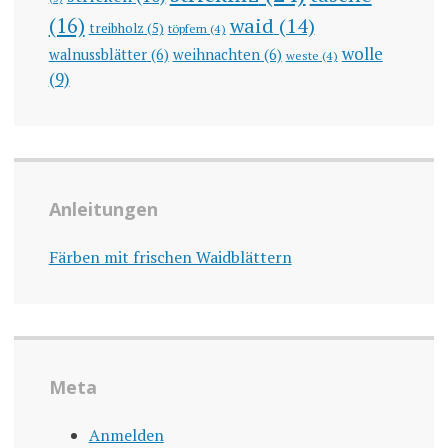
(16)
waid
(14)
treibholz
(5)
töpfern
(4)
wolle
walnussblätter
(6)
weihnachten
(6)
weste
(4)
(9)
Anleitungen
Färben mit frischen Waidblättern
Meta
Anmelden