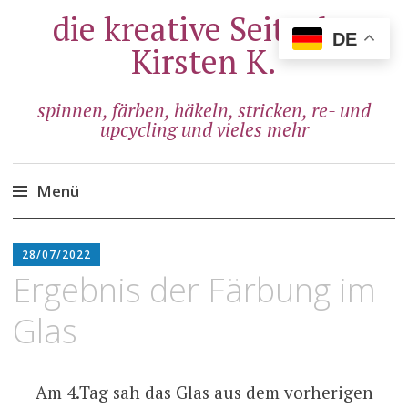
die kreative Seite der
DE
Kirsten K.
spinnen, färben, häkeln, stricken, re- und
upcycling und vieles mehr
Menü
Zum
ADMIN
Inhalt
28/07/2022
springen
Ergebnis der Färbung im
Glas
Am 4.Tag sah das Glas aus dem vorherigen