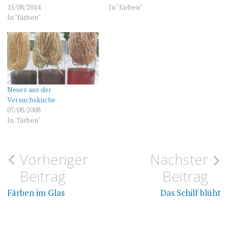
15/08/2014
In "färben"
In "färben"
Neues aus der
Versuchsküche
07/08/2008
In "färben"
Beitragsnavigation
Vorheriger
Nächster
FÄRBEN
SOLAR
DYEING
Beitrag
Beitrag
WOLLE
Färben im Glas
Das Schilf blüht
SOLARFÄRBEN