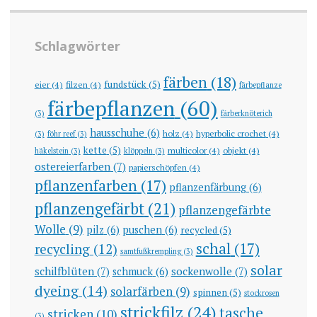
Schlagwörter
färben
(18)
fundstück
(5)
eier
(4)
filzen
(4)
färbepflanze
färbepflanzen
(60)
(3)
färberknöterich
hausschuhe
(6)
holz
(4)
hyperbolic crochet
(4)
(3)
föhr reef
(3)
kette
(5)
multicolor
(4)
objekt
(4)
häkelstein
(3)
klöppeln
(3)
ostereierfarben
(7)
papierschöpfen
(4)
pflanzenfarben
(17)
pflanzenfärbung
(6)
pflanzengefärbt
(21)
pflanzengefärbte
Wolle
(9)
pilz
(6)
puschen
(6)
recycled
(5)
schal
(17)
recycling
(12)
samtfußkrempling
(3)
solar
schilfblüten
(7)
sockenwolle
(7)
schmuck
(6)
dyeing
(14)
solarfärben
(9)
spinnen
(5)
stockrosen
strickfilz
(24)
tasche
stricken
(10)
(3)