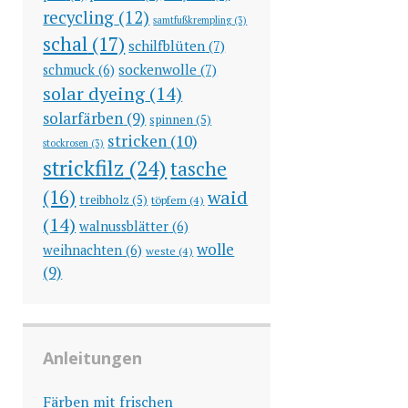
recycling
(12)
samtfußkrempling
(3)
schal
(17)
schilfblüten
(7)
sockenwolle
(7)
schmuck
(6)
solar dyeing
(14)
solarfärben
(9)
spinnen
(5)
stricken
(10)
stockrosen
(3)
strickfilz
(24)
tasche
(16)
waid
treibholz
(5)
töpfern
(4)
(14)
walnussblätter
(6)
wolle
weihnachten
(6)
weste
(4)
(9)
Anleitungen
Färben mit frischen