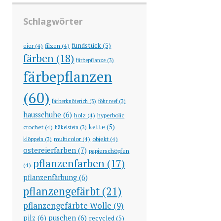
Schlagwörter
fundstück
(5)
eier
(4)
filzen
(4)
färben
(18)
färbepflanze
(3)
färbepflanzen
(60)
färberknöterich
(3)
föhr reef
(3)
hausschuhe
(6)
holz
(4)
hyperbolic
kette
(5)
crochet
(4)
häkelstein
(3)
multicolor
(4)
objekt
(4)
klöppeln
(3)
ostereierfarben
(7)
papierschöpfen
pflanzenfarben
(17)
(4)
pflanzenfärbung
(6)
pflanzengefärbt
(21)
pflanzengefärbte Wolle
(9)
pilz
(6)
puschen
(6)
recycled
(5)