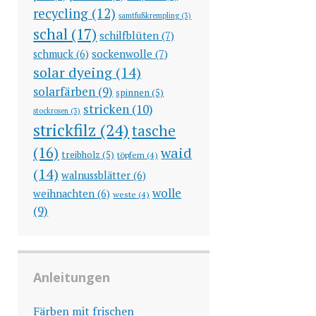
recycling
(12)
samtfußkrempling
(3)
schal
(17)
schilfblüten
(7)
sockenwolle
(7)
schmuck
(6)
solar dyeing
(14)
solarfärben
(9)
spinnen
(5)
stricken
(10)
stockrosen
(3)
strickfilz
(24)
tasche
(16)
waid
treibholz
(5)
töpfern
(4)
(14)
walnussblätter
(6)
wolle
weihnachten
(6)
weste
(4)
(9)
Anleitungen
Färben mit frischen