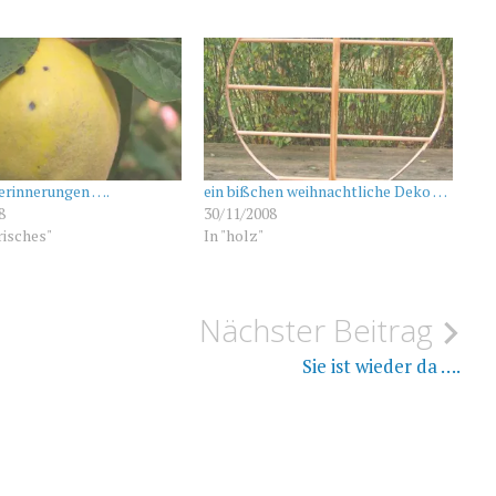
erinnerungen ….
ein bißchen weihnachtliche Deko …
8
30/11/2008
risches"
In "holz"
Nächster Beitrag
Sie ist wieder da ….