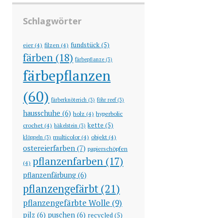
Schlagwörter
fundstück
(5)
eier
(4)
filzen
(4)
färben
(18)
färbepflanze
(3)
färbepflanzen
(60)
färberknöterich
(3)
föhr reef
(3)
hausschuhe
(6)
holz
(4)
hyperbolic
kette
(5)
crochet
(4)
häkelstein
(3)
multicolor
(4)
objekt
(4)
klöppeln
(3)
ostereierfarben
(7)
papierschöpfen
pflanzenfarben
(17)
(4)
pflanzenfärbung
(6)
pflanzengefärbt
(21)
pflanzengefärbte Wolle
(9)
pilz
(6)
puschen
(6)
recycled
(5)