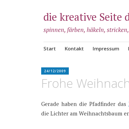
die kreative Seite 
spinnen, färben, häkeln, stricken
Zum
Start
Kontakt
Impressum
Inhalt
springen
ADMIN
24/12/2009
Frohe Weihnac
Gerade haben die Pfadfinder das
die Lichter am Weihnachtsbaum e