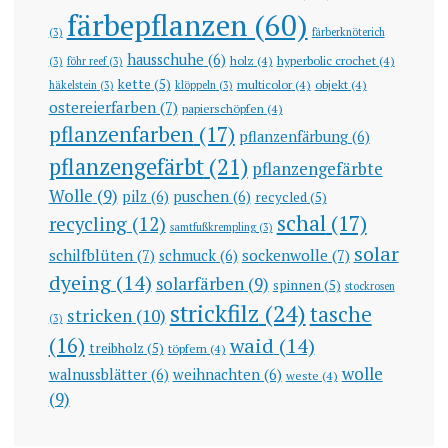
färbepflanzen
(60)
(3)
färberknöterich
hausschuhe
(6)
holz
(4)
hyperbolic crochet
(4)
(3)
föhr reef
(3)
kette
(5)
multicolor
(4)
objekt
(4)
häkelstein
(3)
klöppeln
(3)
ostereierfarben
(7)
papierschöpfen
(4)
pflanzenfarben
(17)
pflanzenfärbung
(6)
pflanzengefärbt
(21)
pflanzengefärbte
Wolle
(9)
pilz
(6)
puschen
(6)
recycled
(5)
schal
(17)
recycling
(12)
samtfußkrempling
(3)
solar
schilfblüten
(7)
sockenwolle
(7)
schmuck
(6)
dyeing
(14)
solarfärben
(9)
spinnen
(5)
stockrosen
strickfilz
(24)
tasche
stricken
(10)
(3)
(16)
waid
(14)
treibholz
(5)
töpfern
(4)
wolle
walnussblätter
(6)
weihnachten
(6)
weste
(4)
(9)