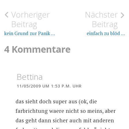
Beitragsnavigation
Vorheriger
Nächster
FÄRBEN
ARGOSY
Beitrag
Beitrag
LANGER
STRICKEN
FARBVERLAUF
kein Grund zur Panik …
einfach zu blöd …
WOLLE
SCHAL
4 Kommentare
Bettina
11/05/2009 UM 1:53 P.M. UHR
das sieht doch super aus (ok, die
farbrichtung waere nicht so meins, aber
das geht dann sicher auch mit anderen