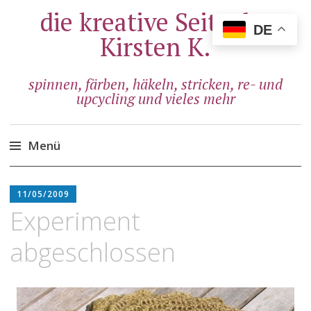
die kreative Seite der
DE
Kirsten K.
spinnen, färben, häkeln, stricken, re- und
upcycling und vieles mehr
Menü
Zum
ADMIN
Inhalt
11/05/2009
springen
Experiment
abgeschlossen