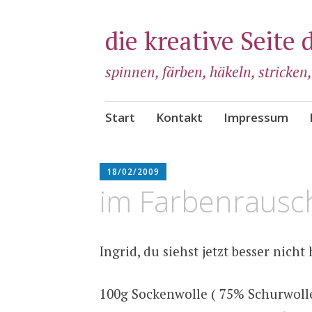
die kreative Seite 
spinnen, färben, häkeln, stricken
Zum
Start
Kontakt
Impressum
Inhalt
springen
ADMIN
18/02/2009
im Farbenrausc
Ingrid, du siehst jetzt besser nicht 
100g Sockenwolle ( 75% Schurwoll