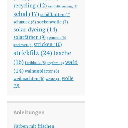
recycling
(12)
samtfußkrempling
(3)
schal
(17)
schilfblüten
(7)
sockenwolle
(7)
schmuck
(6)
solar dyeing
(14)
solarfärben
(9)
spinnen
(5)
stricken
(10)
stockrosen
(3)
strickfilz
(24)
tasche
(16)
waid
treibholz
(5)
töpfern
(4)
(14)
walnussblätter
(6)
wolle
weihnachten
(6)
weste
(4)
(9)
Anleitungen
Färben mit frischen