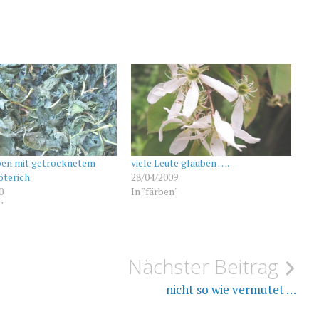
en mit getrocknetem
viele Leute glauben ….
öterich
28/04/2009
0
In "färben"
"
Nächster Beitrag
nicht so wie vermutet …