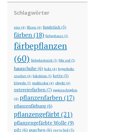
Schlagwörter
fundstück
(5)
eier
(4)
filzen
(4)
färben
(18)
färbepflanze
(3)
färbepflanzen
(60)
färberknöterich
(3)
föhr reef
(3)
hausschuhe
(6)
holz
(4)
hyperbolic
kette
(5)
crochet
(4)
häkelstein
(3)
multicolor
(4)
objekt
(4)
klöppeln
(3)
ostereierfarben
(7)
papierschöpfen
pflanzenfarben
(17)
(4)
pflanzenfärbung
(6)
pflanzengefärbt
(21)
pflanzengefärbte Wolle
(9)
pilz
(6)
puschen
(6)
recycled
(5)