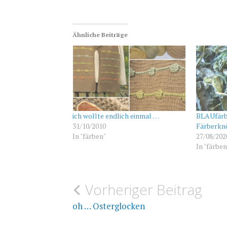
Ähnliche Beiträge
ich wollte endlich einmal …
BLAUfärb
31/10/2010
Färberkn
In "färben"
27/08/202
In "färben
Beitragsnavigation
Vorheriger Beitrag
FÄRBEN
SEIDENMALFARBEN
oh … Osterglocken