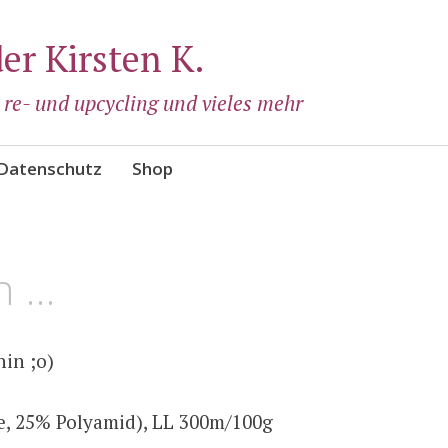
der Kirsten K.
, re- und upcycling und vieles mehr
Datenschutz
Shop
h …
hin ;o)
e, 25% Polyamid), LL 300m/100g