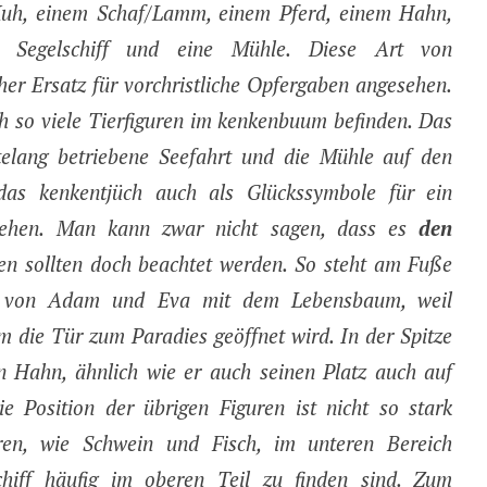
Kuh, einem Schaf/Lamm, einem Pferd, einem Hahn,
Segelschiff und eine Mühle. Diese Art von
er Ersatz für vorchristliche Opfergaben angesehen.
h so viele Tierfiguren im kenkenbuum befinden. Das
rtelang betriebene Seefahrt und die Mühle auf den
as kenkentjüch auch als Glückssymbole für ein
ansehen. Man kann zwar nicht sagen, dass es
den
en sollten doch beachtet werden. So steht am Fuße
ur von Adam und Eva mit dem Lebensbaum, weil
m die Tür zum Paradies geöffnet wird. In der Spitze
n Hahn, ähnlich wie er auch seinen Platz auch auf
ie Position der übrigen Figuren ist nicht so stark
guren, wie Schwein und Fisch, im unteren Bereich
hiff häufig im oberen Teil zu finden sind. Zum