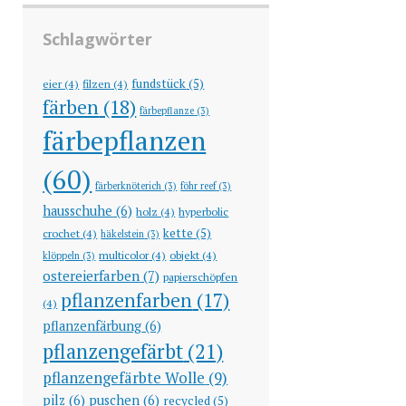
Schlagwörter
fundstück
(5)
eier
(4)
filzen
(4)
färben
(18)
färbepflanze
(3)
färbepflanzen
(60)
färberknöterich
(3)
föhr reef
(3)
hausschuhe
(6)
holz
(4)
hyperbolic
kette
(5)
crochet
(4)
häkelstein
(3)
multicolor
(4)
objekt
(4)
klöppeln
(3)
ostereierfarben
(7)
papierschöpfen
pflanzenfarben
(17)
(4)
pflanzenfärbung
(6)
pflanzengefärbt
(21)
pflanzengefärbte Wolle
(9)
pilz
(6)
puschen
(6)
recycled
(5)