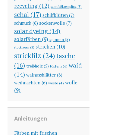
recycling
(12)
samtfußkrempling
(3)
schal
(17)
schilfblüten
(7)
sockenwolle
(7)
schmuck
(6)
solar dyeing
(14)
solarfärben
(9)
spinnen
(5)
stricken
(10)
stockrosen
(3)
strickfilz
(24)
tasche
(16)
waid
treibholz
(5)
töpfern
(4)
(14)
walnussblätter
(6)
wolle
weihnachten
(6)
weste
(4)
(9)
Anleitungen
Färben mit frischen