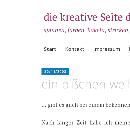
die kreative Seite 
spinnen, färben, häkeln, stricken
Zum
Start
Kontakt
Impressum
Inhalt
springen
ADMIN
30/11/2008
ein bißchen wei
… gibt es auch bei einem bekenne
Nach langer Zeit habe ich mein