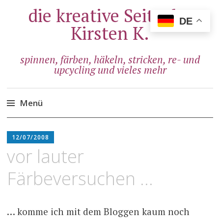
die kreative Seite der
DE
Kirsten K.
spinnen, färben, häkeln, stricken, re- und
upcycling und vieles mehr
Menü
Zum
ADMIN
Inhalt
12/07/2008
springen
vor lauter
Färbeversuchen …
… komme ich mit dem Bloggen kaum noch