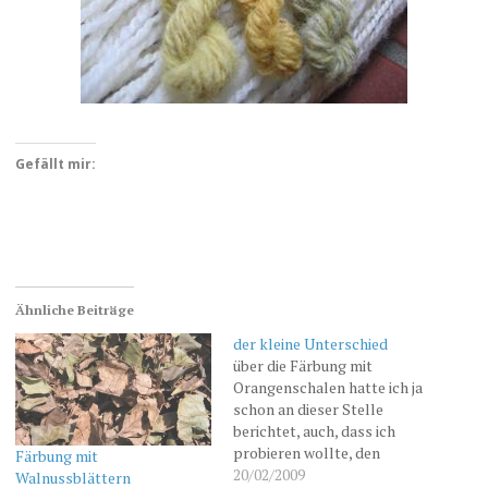
Gefällt mir:
Ähnliche Beiträge
der kleine Unterschied
über die Färbung mit
Orangenschalen hatte ich ja
schon an dieser Stelle
berichtet, auch, dass ich
probieren wollte, den
Färbung mit
Orangenschalen mit Hilfe
20/02/2009
Walnussblättern