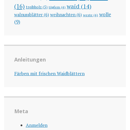
(16)
waid
(14)
treibholz
(5)
töpfern
(4)
wolle
walnussblätter
(6)
weihnachten
(6)
weste
(4)
(9)
Anleitungen
Färben mit frischen Waidblättern
Meta
Anmelden