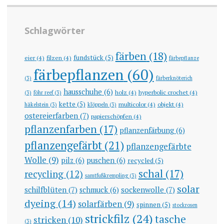
Schlagwörter
färben
(18)
fundstück
(5)
eier
(4)
filzen
(4)
färbepflanze
färbepflanzen
(60)
(3)
färberknöterich
hausschuhe
(6)
holz
(4)
hyperbolic crochet
(4)
(3)
föhr reef
(3)
kette
(5)
multicolor
(4)
objekt
(4)
häkelstein
(3)
klöppeln
(3)
ostereierfarben
(7)
papierschöpfen
(4)
pflanzenfarben
(17)
pflanzenfärbung
(6)
pflanzengefärbt
(21)
pflanzengefärbte
Wolle
(9)
pilz
(6)
puschen
(6)
recycled
(5)
schal
(17)
recycling
(12)
samtfußkrempling
(3)
solar
schilfblüten
(7)
sockenwolle
(7)
schmuck
(6)
dyeing
(14)
solarfärben
(9)
spinnen
(5)
stockrosen
strickfilz
(24)
tasche
stricken
(10)
(3)