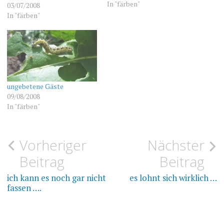
von Alkohol den Farbstoff
In "färben"
03/07/2008
zu entziehen. Das ist nun
In "färben"
geschehen und hier kommt
der direkte Vergleich: links
der "normale" Farbauszug
mit Hilfe von Wasser, in der
Mitte die…
ungebetene Gäste
09/08/2008
In "färben"
Beitragsnavigation
Vorheriger
Nächster
WOLLE
BIRKENBLÄTTER
Beitrag
Beitrag
FÄRBEN
ich kann es noch gar nicht
es lohnt sich wirklich …
fassen ….
FÄRBEPFLANZEN
ROSENBLÜTEN