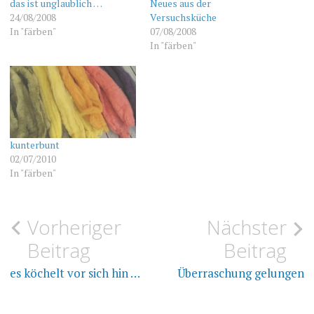
das ist unglaublich …
Neues aus der
24/08/2008
Versuchsküche
In "färben"
07/08/2008
In "färben"
kunterbunt
02/07/2010
In "färben"
Beitragsnavigation
Vorheriger
Nächster
FÄRBEN
FÄRBEN
Beitrag
Beitrag
FÄRBEPFLANZEN
es köchelt vor sich hin …
Überraschung gelungen
WOLLE