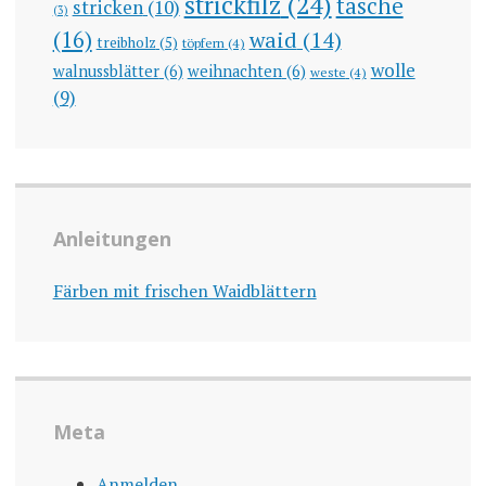
strickfilz
(24)
tasche
stricken
(10)
(3)
(16)
waid
(14)
treibholz
(5)
töpfern
(4)
wolle
walnussblätter
(6)
weihnachten
(6)
weste
(4)
(9)
Anleitungen
Färben mit frischen Waidblättern
Meta
Anmelden