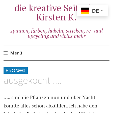
die kreative Seite der
DE
Kirsten K.
spinnen, färben, häkeln, stricken, re- und
upcycling und vieles mehr
Menü
Zum
ADMIN
Inhalt
01/06/2008
springen
ausgekocht ….
….. sind die Pflanzen nun und über Nacht
konnte alles schön abkühlen. Ich habe den