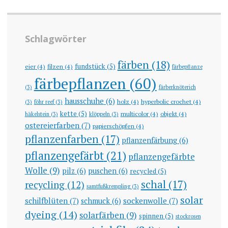
Schlagwörter
färben
(18)
fundstück
(5)
eier
(4)
filzen
(4)
färbepflanze
färbepflanzen
(60)
(3)
färberknöterich
hausschuhe
(6)
holz
(4)
hyperbolic crochet
(4)
(3)
föhr reef
(3)
kette
(5)
multicolor
(4)
objekt
(4)
häkelstein
(3)
klöppeln
(3)
ostereierfarben
(7)
papierschöpfen
(4)
pflanzenfarben
(17)
pflanzenfärbung
(6)
pflanzengefärbt
(21)
pflanzengefärbte
Wolle
(9)
pilz
(6)
puschen
(6)
recycled
(5)
schal
(17)
recycling
(12)
samtfußkrempling
(3)
solar
schilfblüten
(7)
sockenwolle
(7)
schmuck
(6)
dyeing
(14)
solarfärben
(9)
spinnen
(5)
stockrosen