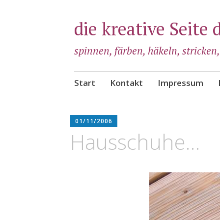
die kreative Seite 
spinnen, färben, häkeln, stricken
Zum
Start
Kontakt
Impressum
Inhalt
springen
ADMIN
01/11/2006
Hausschuhe…