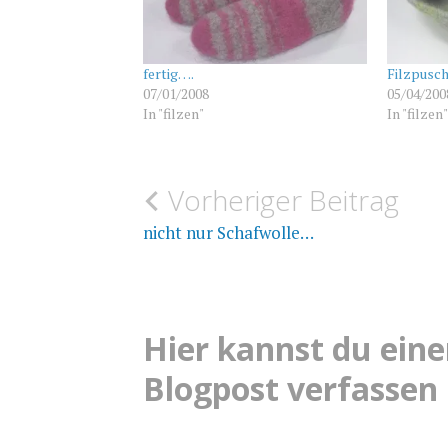
fertig….
Filzpusch
07/01/2008
05/04/200
In "filzen"
In "filzen
Beitragsnavigation
Vorheriger Beitrag
FILZEN
FILZEN
nicht nur Schafwolle…
HAUSSCHUHE
PUSCHEN
WOLLE
Hier kannst du ei
Blogpost verfassen