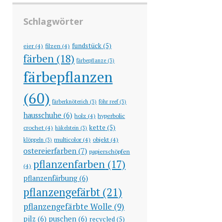
Schlagwörter
fundstück
(5)
eier
(4)
filzen
(4)
färben
(18)
färbepflanze
(3)
färbepflanzen
(60)
färberknöterich
(3)
föhr reef
(3)
hausschuhe
(6)
holz
(4)
hyperbolic
kette
(5)
crochet
(4)
häkelstein
(3)
multicolor
(4)
objekt
(4)
klöppeln
(3)
ostereierfarben
(7)
papierschöpfen
pflanzenfarben
(17)
(4)
pflanzenfärbung
(6)
pflanzengefärbt
(21)
pflanzengefärbte Wolle
(9)
pilz
(6)
puschen
(6)
recycled
(5)