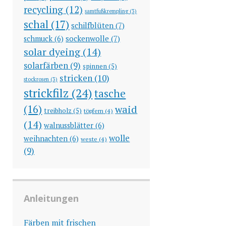
recycling
(12)
samtfußkrempling
(3)
schal
(17)
schilfblüten
(7)
sockenwolle
(7)
schmuck
(6)
solar dyeing
(14)
solarfärben
(9)
spinnen
(5)
stricken
(10)
stockrosen
(3)
strickfilz
(24)
tasche
(16)
waid
treibholz
(5)
töpfern
(4)
(14)
walnussblätter
(6)
wolle
weihnachten
(6)
weste
(4)
(9)
Anleitungen
Färben mit frischen