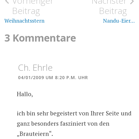
Beitragsnavigation
Vorheriger
Nächster
FÄRBEN
BRAUTEIER
Beitrag
Beitrag
FRÄSEN
EIER
Weihnachtsstern
Nandu-Eier…
SPRUCHBANDEIER
3 Kommentare
Ch. Ehrle
04/01/2009 UM 8:20 P.M. UHR
Hallo,
ich bin sehr begeistert von Ihrer Seite und
ganz besonders fasziniert von den
„Brauteiern“.