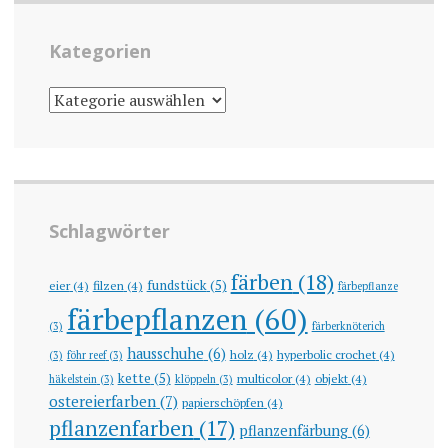
Kategorien
KATEGORIEN
Schlagwörter
färben
(18)
fundstück
(5)
eier
(4)
filzen
(4)
färbepflanze
färbepflanzen
(60)
(3)
färberknöterich
hausschuhe
(6)
holz
(4)
hyperbolic crochet
(4)
(3)
föhr reef
(3)
kette
(5)
multicolor
(4)
objekt
(4)
häkelstein
(3)
klöppeln
(3)
ostereierfarben
(7)
papierschöpfen
(4)
pflanzenfarben
(17)
pflanzenfärbung
(6)