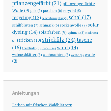
pflanzengefärbt
(21)
pflanzengefärbte
Wolle
(9)
pilz
(6)
puschen
(6)
recycled
(5)
schal
(17)
recycling
(12)
samtfußkrempling
(3)
solar
schilfblüten
(7)
sockenwolle
(7)
schmuck
(6)
dyeing
(14)
solarfärben
(9)
spinnen
(5)
stockrosen
strickfilz
(24)
tasche
stricken
(10)
(3)
(16)
waid
(14)
treibholz
(5)
töpfern
(4)
wolle
walnussblätter
(6)
weihnachten
(6)
weste
(4)
(9)
Anleitungen
Färben mit frischen Waidblättern