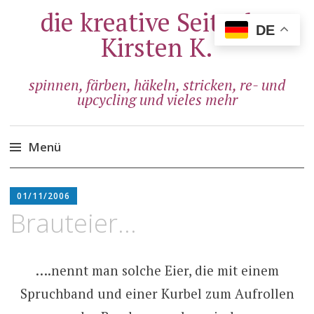
die kreative Seite der
DE
Kirsten K.
spinnen, färben, häkeln, stricken, re- und
upcycling und vieles mehr
Menü
Zum
ADMIN
Inhalt
01/11/2006
springen
Brauteier…
….nennt man solche Eier, die mit einem
Spruchband und einer Kurbel zum Aufrollen