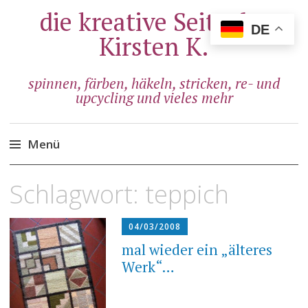
die kreative Seite der
DE
Kirsten K.
spinnen, färben, häkeln, stricken, re- und
upcycling und vieles mehr
Menü
Zum
Schlagwort:
teppich
Inhalt
springen
04/03/2008
mal wieder ein „älteres
Werk“…