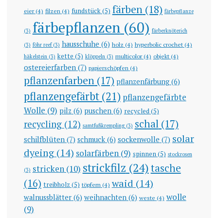
färben
(18)
fundstück
(5)
eier
(4)
filzen
(4)
färbepflanze
färbepflanzen
(60)
(3)
färberknöterich
hausschuhe
(6)
holz
(4)
hyperbolic crochet
(4)
(3)
föhr reef
(3)
kette
(5)
multicolor
(4)
objekt
(4)
häkelstein
(3)
klöppeln
(3)
ostereierfarben
(7)
papierschöpfen
(4)
pflanzenfarben
(17)
pflanzenfärbung
(6)
pflanzengefärbt
(21)
pflanzengefärbte
Wolle
(9)
pilz
(6)
puschen
(6)
recycled
(5)
schal
(17)
recycling
(12)
samtfußkrempling
(3)
solar
schilfblüten
(7)
sockenwolle
(7)
schmuck
(6)
dyeing
(14)
solarfärben
(9)
spinnen
(5)
stockrosen
strickfilz
(24)
tasche
stricken
(10)
(3)
(16)
waid
(14)
treibholz
(5)
töpfern
(4)
wolle
walnussblätter
(6)
weihnachten
(6)
weste
(4)
(9)