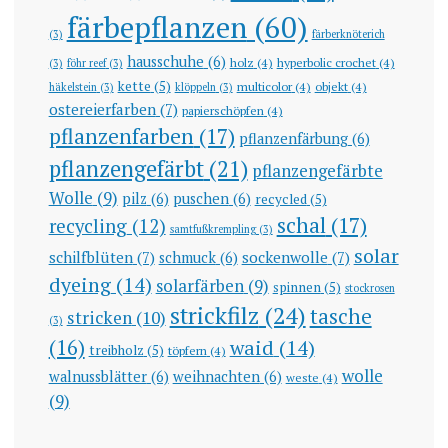
färbepflanzen
(60)
(3)
färberknöterich
hausschuhe
(6)
holz
(4)
hyperbolic crochet
(4)
(3)
föhr reef
(3)
kette
(5)
multicolor
(4)
objekt
(4)
häkelstein
(3)
klöppeln
(3)
ostereierfarben
(7)
papierschöpfen
(4)
pflanzenfarben
(17)
pflanzenfärbung
(6)
pflanzengefärbt
(21)
pflanzengefärbte
Wolle
(9)
pilz
(6)
puschen
(6)
recycled
(5)
schal
(17)
recycling
(12)
samtfußkrempling
(3)
solar
schilfblüten
(7)
sockenwolle
(7)
schmuck
(6)
dyeing
(14)
solarfärben
(9)
spinnen
(5)
stockrosen
strickfilz
(24)
tasche
stricken
(10)
(3)
(16)
waid
(14)
treibholz
(5)
töpfern
(4)
wolle
walnussblätter
(6)
weihnachten
(6)
weste
(4)
(9)