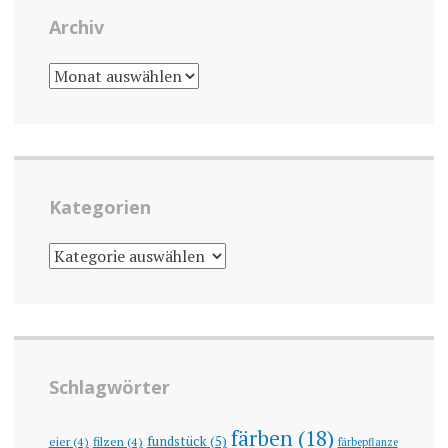
Archiv
ARCHIV
Kategorien
KATEGORIEN
Schlagwörter
färben
(18)
fundstück
(5)
eier
(4)
filzen
(4)
färbepflanze