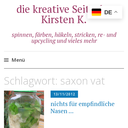
die kreative Seite der
DE
Kirsten K.
spinnen, färben, häkeln, stricken, re- und
upcycling und vieles mehr
Menü
Zum
Schlagwort:
saxon vat
Inhalt
springen
13/11/2012
nichts für empfindliche
Nasen …