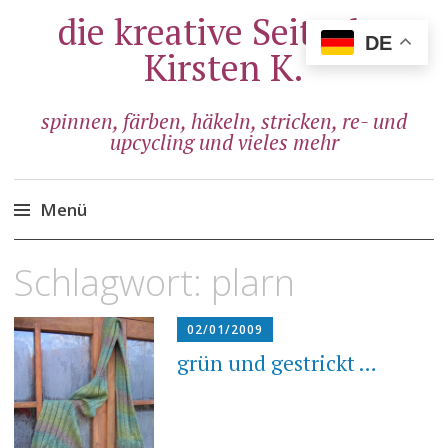
die kreative Seite der
DE
Kirsten K.
spinnen, färben, häkeln, stricken, re- und
upcycling und vieles mehr
Menü
Zum
Schlagwort:
plarn
Inhalt
springen
02/01/2009
grün und gestrickt …