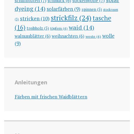
schilfblüten
(7)
sockenwolle
(7)
schmuck
(6)
dyeing
(14)
solarfärben
(9)
spinnen
(5)
stockrosen
strickfilz
(24)
tasche
stricken
(10)
(3)
(16)
waid
(14)
treibholz
(5)
töpfern
(4)
wolle
walnussblätter
(6)
weihnachten
(6)
weste
(4)
(9)
Anleitungen
Färben mit frischen Waidblättern