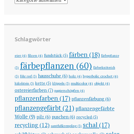
Schlagwörter
färben
(18)
fundstück
(5)
eier
(4)
filzen
(4)
färbepflanze
färbepflanzen
(60)
(3)
färberknöterich
hausschuhe
(6)
holz
(4)
hyperbolic crochet
(4)
(3)
föhr reef
(3)
kette
(5)
multicolor
(4)
objekt
(4)
häkelstein
(3)
klöppeln
(3)
ostereierfarben
(7)
papierschöpfen
(4)
pflanzenfarben
(17)
pflanzenfärbung
(6)
pflanzengefärbt
(21)
pflanzengefärbte
Wolle
(9)
pilz
(6)
puschen
(6)
recycled
(5)
schal
(17)
recycling
(12)
samtfußkrempling
(3)
solar