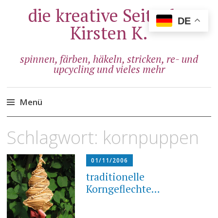
die kreative Seite der
DE
Kirsten K.
spinnen, färben, häkeln, stricken, re- und
upcycling und vieles mehr
Menü
Zum
Schlagwort:
kornpuppen
Inhalt
springen
01/11/2006
traditionelle
Korngeflechte…