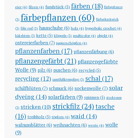
färben
(18)
fundstück
(5)
eier
(4)
filzen
(4)
färbepflanze
färbepflanzen
(60)
(3)
färberknöterich
hausschuhe
(6)
holz
(4)
hyperbolic crochet
(4)
(3)
föhr reef
(3)
kette
(5)
multicolor
(4)
objekt
(4)
häkelstein
(3)
klöppeln
(3)
ostereierfarben
(7)
papierschöpfen
(4)
pflanzenfarben
(17)
pflanzenfärbung
(6)
pflanzengefärbt
(21)
pflanzengefärbte
Wolle
(9)
pilz
(6)
puschen
(6)
recycled
(5)
schal
(17)
recycling
(12)
samtfußkrempling
(3)
solar
schilfblüten
(7)
sockenwolle
(7)
schmuck
(6)
dyeing
(14)
solarfärben
(9)
spinnen
(5)
stockrosen
strickfilz
(24)
tasche
stricken
(10)
(3)
(16)
waid
(14)
treibholz
(5)
töpfern
(4)
wolle
walnussblätter
(6)
weihnachten
(6)
weste
(4)
(9)