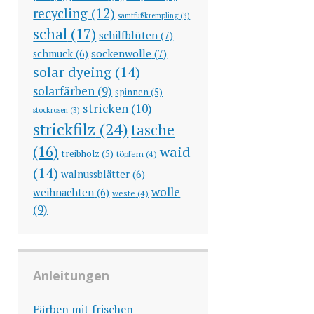
recycling
(12)
samtfußkrempling
(3)
schal
(17)
schilfblüten
(7)
sockenwolle
(7)
schmuck
(6)
solar dyeing
(14)
solarfärben
(9)
spinnen
(5)
stricken
(10)
stockrosen
(3)
strickfilz
(24)
tasche
(16)
waid
treibholz
(5)
töpfern
(4)
(14)
walnussblätter
(6)
wolle
weihnachten
(6)
weste
(4)
(9)
Anleitungen
Färben mit frischen