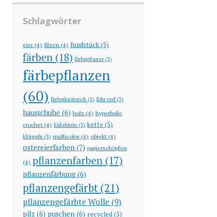
Schlagwörter
fundstück
(5)
eier
(4)
filzen
(4)
färben
(18)
färbepflanze
(3)
färbepflanzen
(60)
färberknöterich
(3)
föhr reef
(3)
hausschuhe
(6)
holz
(4)
hyperbolic
kette
(5)
crochet
(4)
häkelstein
(3)
multicolor
(4)
objekt
(4)
klöppeln
(3)
ostereierfarben
(7)
papierschöpfen
pflanzenfarben
(17)
(4)
pflanzenfärbung
(6)
pflanzengefärbt
(21)
pflanzengefärbte Wolle
(9)
pilz
(6)
puschen
(6)
recycled
(5)