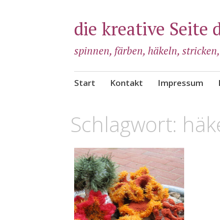
die kreative Seite 
spinnen, färben, häkeln, stricken
Zum
Start
Kontakt
Impressum
Inhalt
springen
Schlagwort:
häk