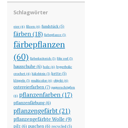
Schlagwörter
fundstück
(5)
eier
(4)
filzen
(4)
färben
(18)
färbepflanze
(3)
färbepflanzen
(60)
färberknöterich
(3)
föhr reef
(3)
hausschuhe
(6)
holz
(4)
hyperbolic
kette
(5)
crochet
(4)
häkelstein
(3)
multicolor
(4)
objekt
(4)
klöppeln
(3)
ostereierfarben
(7)
papierschöpfen
pflanzenfarben
(17)
(4)
pflanzenfärbung
(6)
pflanzengefärbt
(21)
pflanzengefärbte Wolle
(9)
pilz
(6)
puschen
(6)
recycled
(5)