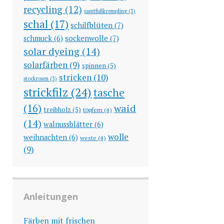
recycling
(12)
samtfußkrempling
(3)
schal
(17)
schilfblüten
(7)
sockenwolle
(7)
schmuck
(6)
solar dyeing
(14)
solarfärben
(9)
spinnen
(5)
stricken
(10)
stockrosen
(3)
strickfilz
(24)
tasche
(16)
waid
treibholz
(5)
töpfern
(4)
(14)
walnussblätter
(6)
wolle
weihnachten
(6)
weste
(4)
(9)
Anleitungen
Färben mit frischen