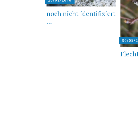
20/02/2010
noch nicht identifiziert
…
30/05/
Flech