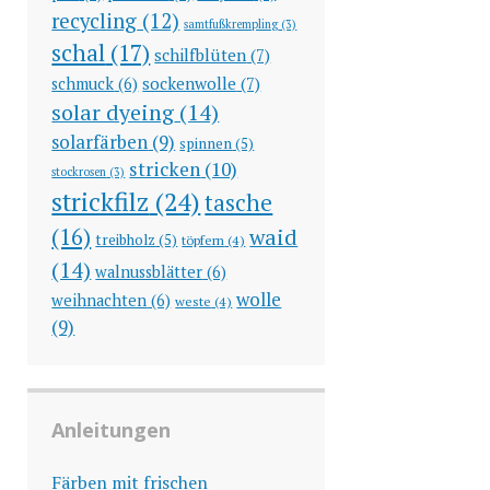
recycling
(12)
samtfußkrempling
(3)
schal
(17)
schilfblüten
(7)
sockenwolle
(7)
schmuck
(6)
solar dyeing
(14)
solarfärben
(9)
spinnen
(5)
stricken
(10)
stockrosen
(3)
strickfilz
(24)
tasche
(16)
waid
treibholz
(5)
töpfern
(4)
(14)
walnussblätter
(6)
wolle
weihnachten
(6)
weste
(4)
(9)
Anleitungen
Färben mit frischen