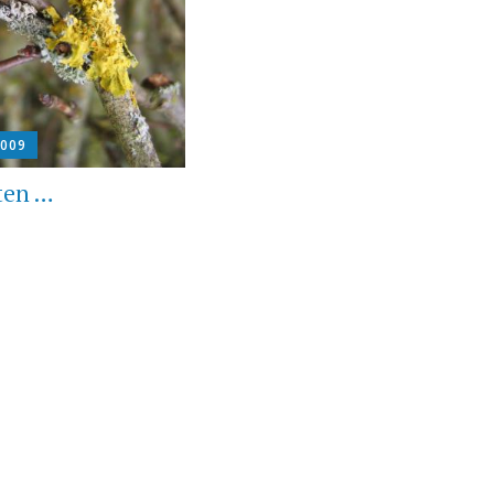
2009
ten …