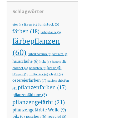
Schlagwörter
fundstück
(5)
eier
(4)
filzen
(4)
färben
(18)
färbepflanze
(3)
färbepflanzen
(60)
färberknöterich
(3)
föhr reef
(3)
hausschuhe
(6)
holz
(4)
hyperbolic
kette
(5)
crochet
(4)
häkelstein
(3)
multicolor
(4)
objekt
(4)
klöppeln
(3)
ostereierfarben
(7)
papierschöpfen
pflanzenfarben
(17)
(4)
pflanzenfärbung
(6)
pflanzengefärbt
(21)
pflanzengefärbte Wolle
(9)
pilz
(6)
puschen
(6)
recycled
(5)