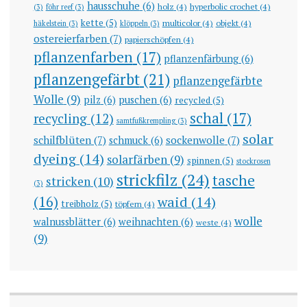
hausschuhe
(6)
holz
(4)
hyperbolic crochet
(4)
(3)
föhr reef
(3)
kette
(5)
multicolor
(4)
objekt
(4)
häkelstein
(3)
klöppeln
(3)
ostereierfarben
(7)
papierschöpfen
(4)
pflanzenfarben
(17)
pflanzenfärbung
(6)
pflanzengefärbt
(21)
pflanzengefärbte
Wolle
(9)
pilz
(6)
puschen
(6)
recycled
(5)
schal
(17)
recycling
(12)
samtfußkrempling
(3)
solar
schilfblüten
(7)
sockenwolle
(7)
schmuck
(6)
dyeing
(14)
solarfärben
(9)
spinnen
(5)
stockrosen
strickfilz
(24)
tasche
stricken
(10)
(3)
(16)
waid
(14)
treibholz
(5)
töpfern
(4)
wolle
walnussblätter
(6)
weihnachten
(6)
weste
(4)
(9)