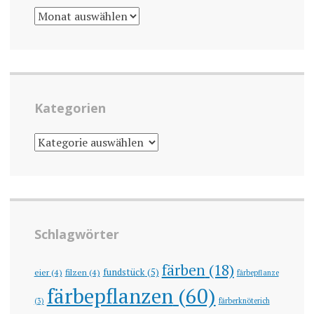
ARCHIV
Kategorien
KATEGORIEN
Schlagwörter
färben
(18)
fundstück
(5)
eier
(4)
filzen
(4)
färbepflanze
färbepflanzen
(60)
(3)
färberknöterich