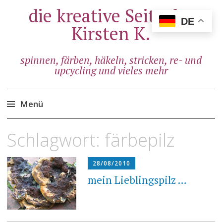
die kreative Seite der
DE
Kirsten K.
spinnen, färben, häkeln, stricken, re- und
upcycling und vieles mehr
Menü
Zum
Schlagwort:
färbepilz
Inhalt
springen
28/08/2010
mein Lieblingspilz …