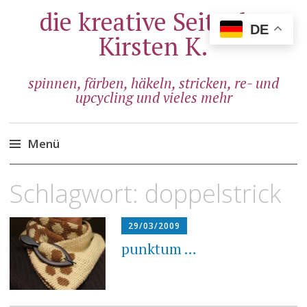
die kreative Seite der
DE
Kirsten K.
spinnen, färben, häkeln, stricken, re- und
upcycling und vieles mehr
Menü
Zum
Schlagwort:
doppelstrick
Inhalt
springen
29/03/2009
punktum …