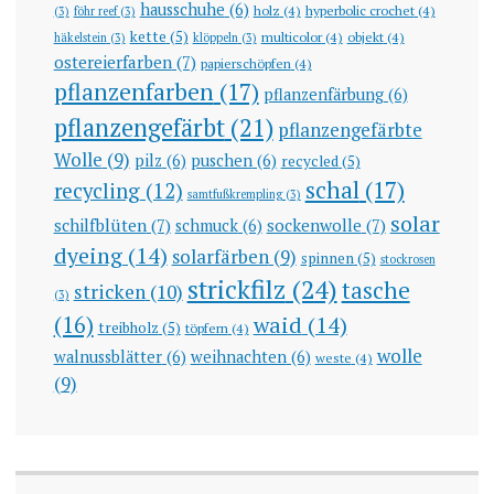
hausschuhe
(6)
holz
(4)
hyperbolic crochet
(4)
(3)
föhr reef
(3)
kette
(5)
multicolor
(4)
objekt
(4)
häkelstein
(3)
klöppeln
(3)
ostereierfarben
(7)
papierschöpfen
(4)
pflanzenfarben
(17)
pflanzenfärbung
(6)
pflanzengefärbt
(21)
pflanzengefärbte
Wolle
(9)
pilz
(6)
puschen
(6)
recycled
(5)
schal
(17)
recycling
(12)
samtfußkrempling
(3)
solar
schilfblüten
(7)
sockenwolle
(7)
schmuck
(6)
dyeing
(14)
solarfärben
(9)
spinnen
(5)
stockrosen
strickfilz
(24)
tasche
stricken
(10)
(3)
(16)
waid
(14)
treibholz
(5)
töpfern
(4)
wolle
walnussblätter
(6)
weihnachten
(6)
weste
(4)
(9)