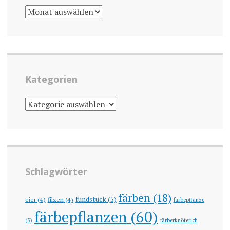
ARCHIV
Kategorien
KATEGORIEN
Schlagwörter
färben
(18)
fundstück
(5)
eier
(4)
filzen
(4)
färbepflanze
färbepflanzen
(60)
(3)
färberknöterich