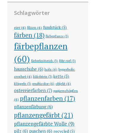
Schlagwörter
fundstück
(5)
eier
(4)
filzen
(4)
färben
(18)
färbepflanze
(3)
färbepflanzen
(60)
färberknöterich
(3)
föhr reef
(3)
hausschuhe
(6)
holz
(4)
hyperbolic
kette
(5)
crochet
(4)
häkelstein
(3)
multicolor
(4)
objekt
(4)
klöppeln
(3)
ostereierfarben
(7)
papierschöpfen
pflanzenfarben
(17)
(4)
pflanzenfärbung
(6)
pflanzengefärbt
(21)
pflanzengefärbte Wolle
(9)
pilz
(6)
puschen
(6)
recycled
(5)