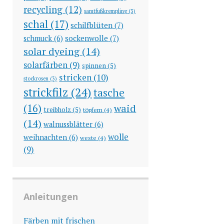
recycling
(12)
samtfußkrempling
(3)
schal
(17)
schilfblüten
(7)
sockenwolle
(7)
schmuck
(6)
solar dyeing
(14)
solarfärben
(9)
spinnen
(5)
stricken
(10)
stockrosen
(3)
strickfilz
(24)
tasche
(16)
waid
treibholz
(5)
töpfern
(4)
(14)
walnussblätter
(6)
wolle
weihnachten
(6)
weste
(4)
(9)
Anleitungen
Färben mit frischen