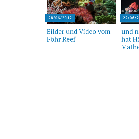
28/06/2012
22/06/
Bilder und Video vom
und n
Föhr Reef
hat H
Mathe