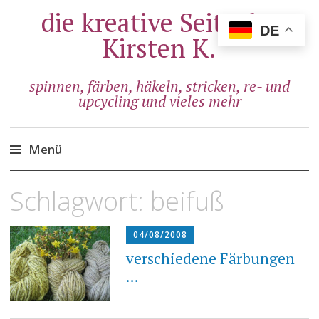
die kreative Seite der
DE
Kirsten K.
spinnen, färben, häkeln, stricken, re- und
upcycling und vieles mehr
Menü
Zum
Schlagwort:
beifuß
Inhalt
springen
04/08/2008
verschiedene Färbungen
…