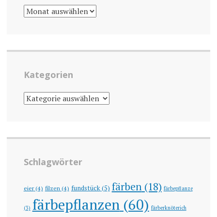
ARCHIV
Kategorien
KATEGORIEN
Schlagwörter
färben
(18)
fundstück
(5)
eier
(4)
filzen
(4)
färbepflanze
färbepflanzen
(60)
(3)
färberknöterich