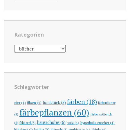
Kategorien
KATEGORIEN
Schlagwörter
färben
(18)
fundstück
(5)
eier
(4)
filzen
(4)
färbepflanze
färbepflanzen
(60)
(3)
färberknöterich
hausschuhe
(6)
holz
(4)
hyperbolic crochet
(4)
(3)
föhr reef
(3)
kette
(5)
multicolor
(4)
objekt
(4)
häkelstein
(3)
klöppeln
(3)