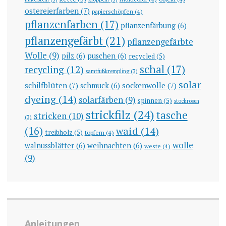
ostereierfarben
(7)
papierschöpfen
(4)
pflanzenfarben
(17)
pflanzenfärbung
(6)
pflanzengefärbt
(21)
pflanzengefärbte
Wolle
(9)
pilz
(6)
puschen
(6)
recycled
(5)
schal
(17)
recycling
(12)
samtfußkrempling
(3)
solar
schilfblüten
(7)
sockenwolle
(7)
schmuck
(6)
dyeing
(14)
solarfärben
(9)
spinnen
(5)
stockrosen
strickfilz
(24)
tasche
stricken
(10)
(3)
(16)
waid
(14)
treibholz
(5)
töpfern
(4)
wolle
walnussblätter
(6)
weihnachten
(6)
weste
(4)
(9)
Anleitungen