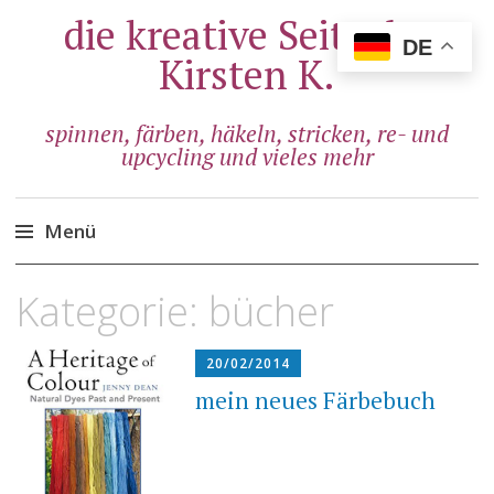
die kreative Seite der
DE
Kirsten K.
spinnen, färben, häkeln, stricken, re- und
upcycling und vieles mehr
Menü
Zum
Kategorie:
bücher
Inhalt
springen
20/02/2014
mein neues Färbebuch